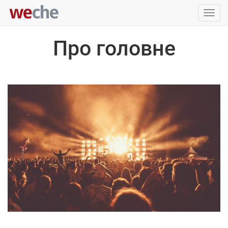
Упра
пере
Про головне