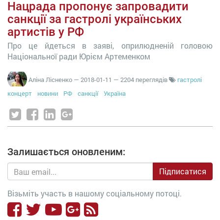
Нацрада пропонує запровадити
санкції за гастролі українських
артистів у РФ
Про це йдеться в заяві, оприлюдненій головою
Національної ради Юрієм Артеменком
Аліна Лісненко
—
2018-01-11
— 2204 переглядів
гастролі
концерт
новини
РФ
санкції
Україна
Залишається оновленим:
Підписатися
Візьміть участь в нашому соціальному потоці.