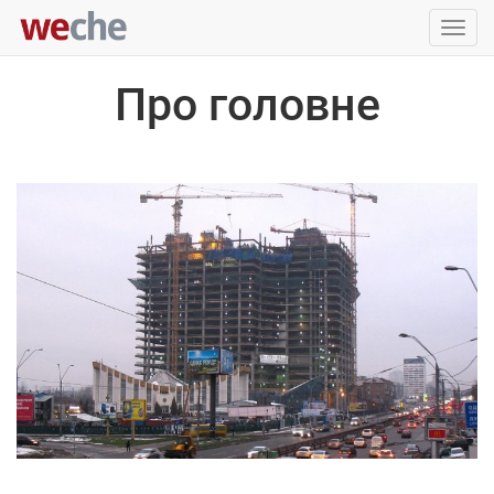
Упра
пере
Про головне