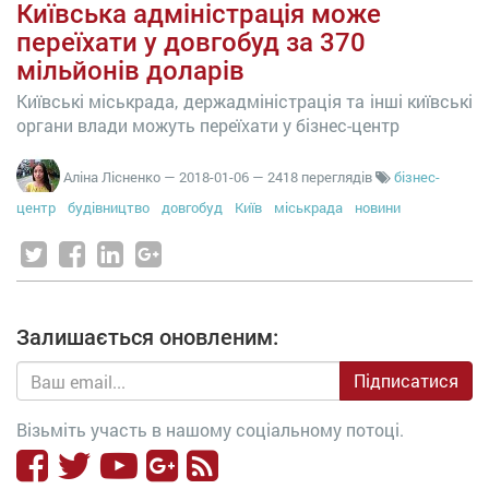
Київська адміністрація може
переїхати у довгобуд за 370
мільйонів доларів
Київські міськрада, держадміністрація та інші київські
органи влади можуть переїхати у бізнес-центр
Аліна Лісненко
—
2018-01-06
— 2418 переглядів
бізнес-
центр
будівництво
довгобуд
Київ
міськрада
новини
Залишається оновленим:
Підписатися
Візьміть участь в нашому соціальному потоці.