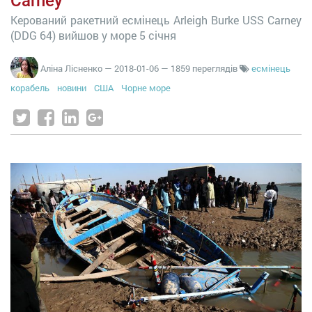
Carney
Керований ракетний есмінець Arleigh Burke USS Carney
(DDG 64) вийшов у море 5 січня
Аліна Лісненко
—
2018-01-06
— 1859 переглядів
есмінець
корабель
новини
США
Чорне море