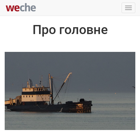
Упра
пере
Про головне