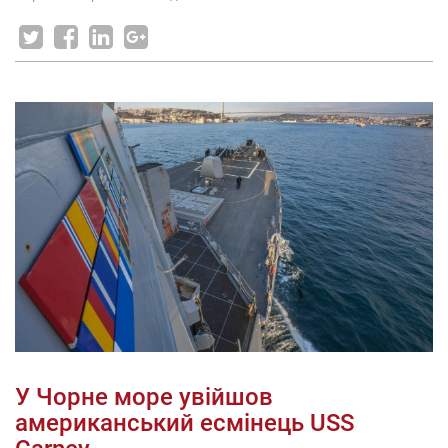
У Чорне море увійшов
американський есмінець USS