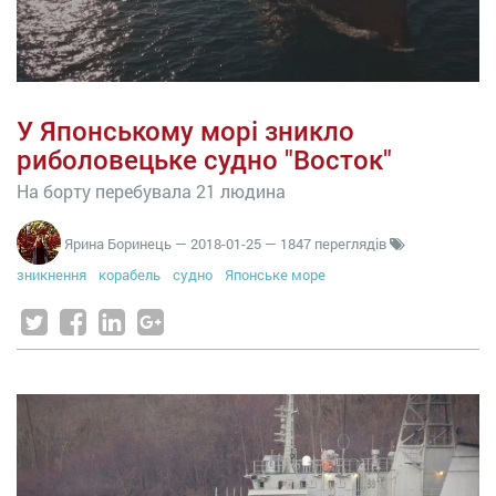
У Японському морі зникло
риболовецьке судно "Восток"
На борту перебувала 21 людина
Ярина Боринець
—
2018-01-25
— 1847 переглядів
зникнення
корабель
судно
Японське море