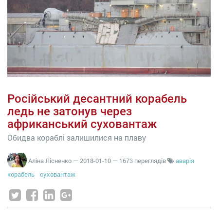
Російський десантний корабель
ледь не затонув через
африканський суховантаж
Обидва кораблі залишилися на плаву
Аліна Лісненко
—
2018-01-10
— 1673 переглядів
аварія
корабель
суховантаж