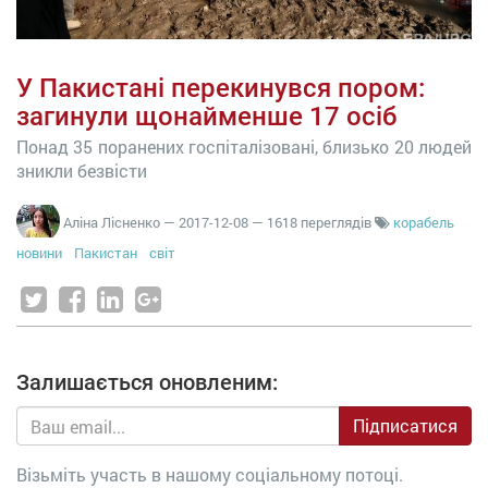
У Пакистані перекинувся пором:
загинули щонайменше 17 осіб
Понад 35 поранених госпіталізовані, близько 20 людей
зникли безвісти
Аліна Лісненко
—
2017-12-08
— 1618 переглядів
корабель
новини
Пакистан
світ
Залишається оновленим:
Підписатися
Візьміть участь в нашому соціальному потоці.