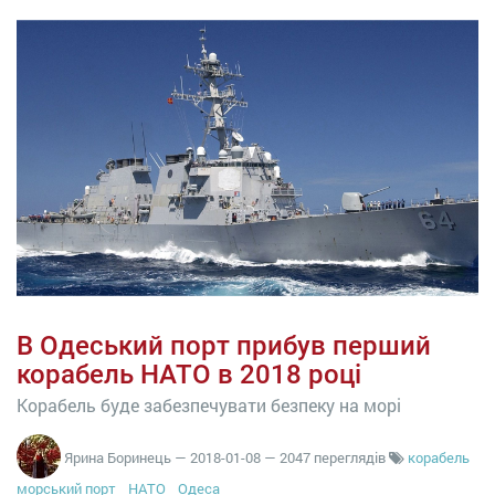
В Одеський порт прибув перший
корабель НАТО в 2018 році
Корабель буде забезпечувати безпеку на морі
Ярина Боринець
—
2018-01-08
— 2047 переглядів
корабель
морський порт
НАТО
Одеса