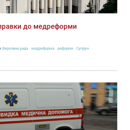
 правки до медреформи
Верховна рада
медреформа
реформи
Супрун