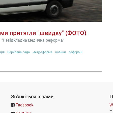
ами притягли "швидку" (ФОТО)
я "Невідкладна медична реформа"
ція
Верховна рада
медреформа
новини
реформи
Зв'яжіться з нами
П
Facebook
W
–