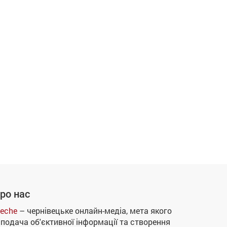
ро нас
eche
– чернівецьке онлайн-медіа, мета якого
 подача об'єктивної інформації та створення