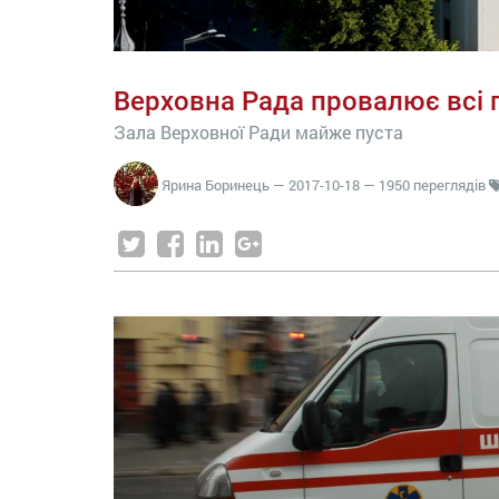
Верховна Рада провалює всі
Зала Верховної Ради майже пуста
Ярина Боринець
—
2017-10-18
— 1950 переглядів