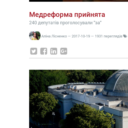
Медреформа прийнята
240 депутатів проголосували "за"
Аліна Лісненко
—
2017-10-19
— 1931 переглядів