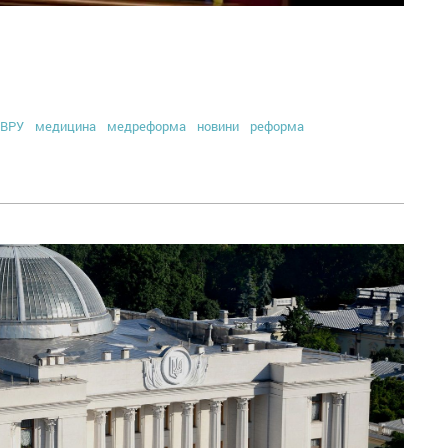
ВРУ
медицина
медреформа
новини
реформа