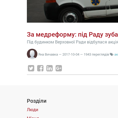
За медреформу: під Раду зуб
Під будинком Верховної Ради відбулася акці
Яна Вичавка
—
2017-10-04
— 1943 переглядів
ак
Розділи
Люди