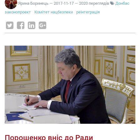
Ярина Боринець
—
2017-11-17
— 2020 переглядів
Донбас
законопроект
Комітет нацбезпеки
реінтеграція
Порошенко вніс до Ради