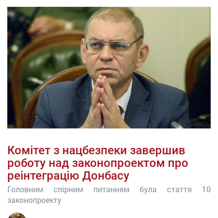
Комітет з нацбезпеки завершив
роботу над законопроектом про
реінтеграцію Донбасу
Головним спірним питанням була стаття 10
законопроекту