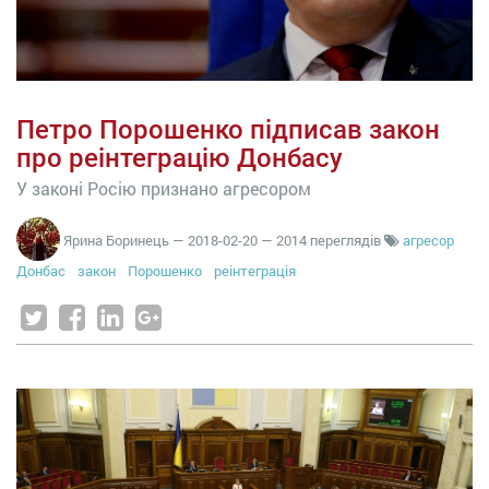
Петро Порошенко підписав закон
про реінтеграцію Донбасу
У законі Росію признано агресором
Ярина Боринець
—
2018-02-20
— 2014 переглядів
агресор
Донбас
закон
Порошенко
реінтеграція