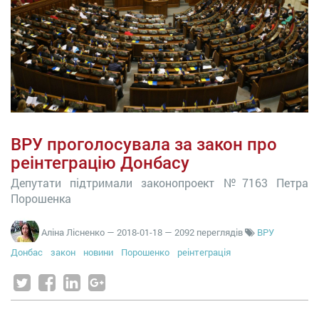
ВРУ проголосувала за закон про
реінтеграцію Донбасу
Депутати підтримали законопроект №7163 Петра
Порошенка
Аліна Лісненко
—
2018-01-18
— 2092 переглядів
ВРУ
Донбас
закон
новини
Порошенко
реінтеграція