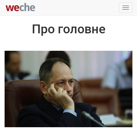
Упра
пере
Про головне