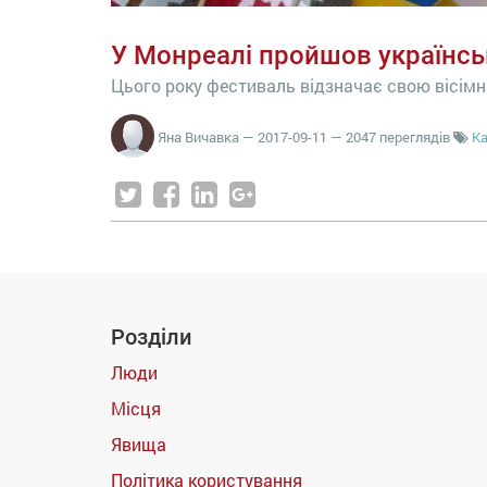
У Монреалі пройшов українс
Цього року фестиваль відзначає свою вісім
Яна Вичавка
—
2017-09-11
— 2047 переглядів
К
Розділи
Люди
Місця
Явища
Політика користування