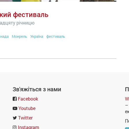
ький фестиваль
надцяту річницю
анада
Монрель
Україна
фестиваль
Зв'яжіться з нами
П
Facebook
W
–
Youtube
е
Twitter
П
Instagram