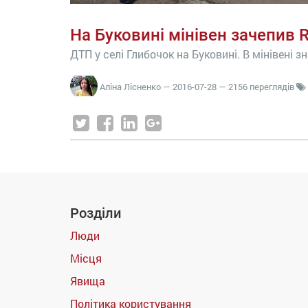
На Буковині мінівен зачепив R
ДТП у селі Глибочок на Буковині. В мінівені з
Аліна Лісненко
—
2016-07-28
— 2156 переглядів
Розділи
Люди
Місця
Явища
Політика користування