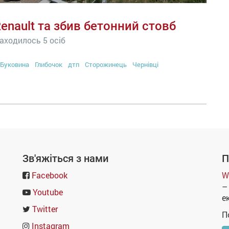
enault та збив бетонний стовб
находилось 5 осіб
Буковина
Глибочок
дтп
Сторожинець
Чернівці
Зв'яжіться з нами
П
Facebook
W
–
Youtube
е
Twitter
П
Instagram