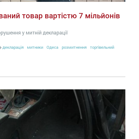
ваний товар вартістю 7 мільйонів
рушення у митній декларації
декларація
митники
Одеса
розмитнення
торгівельний