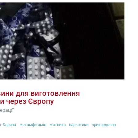
вини для виготовлення
ли через Європу
ерації
Європа
метамфітамін
митники
наркотики
прикордонна