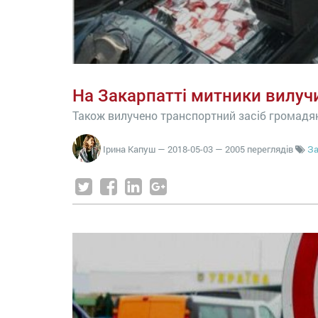
На Закарпатті митники вилучи
Також вилучено транспортний засіб громадя
Ірина Капуш
—
2018-05-03
— 2005 переглядів
За