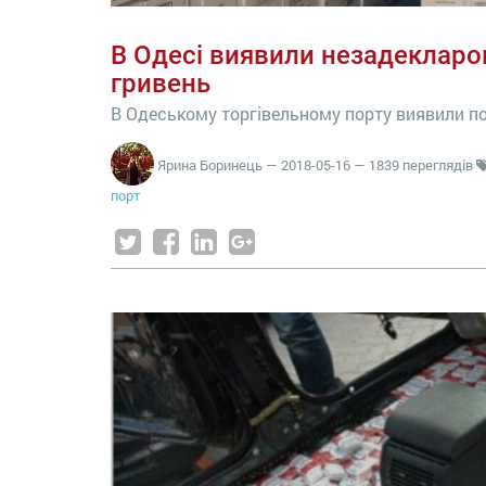
В Одесі виявили незадекларо
гривень
В Одеському торгівельному порту виявили по
Ярина Боринець
—
2018-05-16
— 1839 переглядів
порт