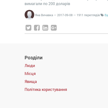
вимагали по 200 доларів
Яна Вичавка
—
2017-09-08
— 1911 переглядів
Б
Розділи
Люди
Місця
Явища
Політика користування