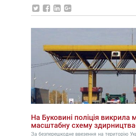
На Буковині поліція викрила м
масштабну схему здирництва
За безперешкодне ввезення на територію Укр