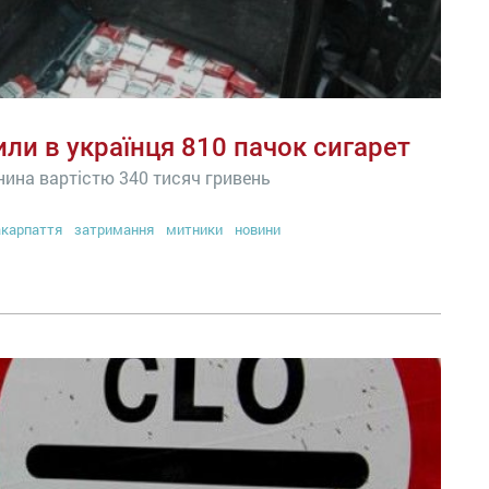
ли в українця 810 пачок сигарет
нина вартістю 340 тисяч гривень
карпаття
затримання
митники
новини