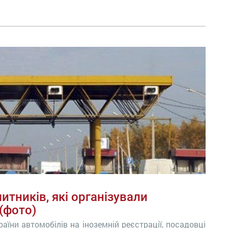
итників, які організували
(фото)
аїни автомобілів на іноземній реєстрації, посадовці