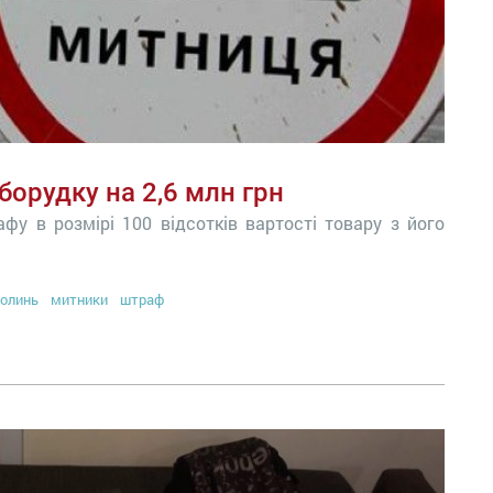
орудку на 2,6 млн грн
фу в розмірі 100 відсотків вартості товару з його
олинь
митники
штраф