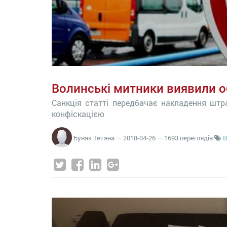
Волинські митники виявили об
Санкція статті передбачає накладення штра
конфіскацією
Буняк Тетяна
—
2018-04-26
— 1693 переглядів
В