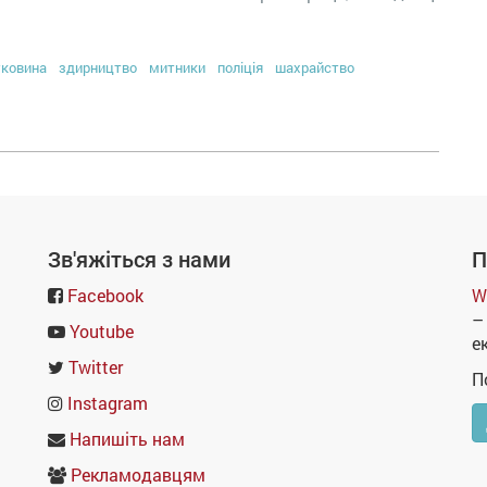
уковина
здирництво
митники
поліція
шахрайство
Зв'яжіться з нами
П
Facebook
W
–
Youtube
е
Twitter
П
Instagram
Напишіть нам
Рекламодавцям