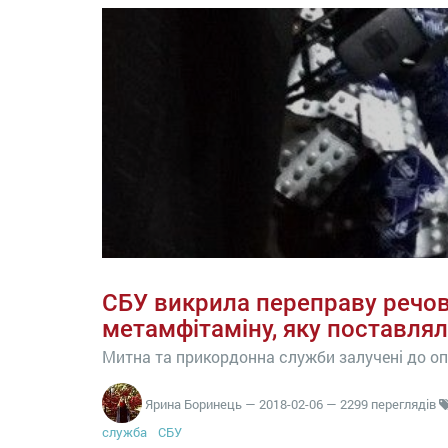
СБУ викрила переправу речо
метамфітаміну, яку поставля
Митна та прикордонна служби залучені до оп
Ярина Боринець
—
2018-02-06
— 2299 переглядів
служба
СБУ