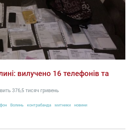
ині: вилучено 16 телефонів та
вить 376,5 тисяч гривень
фон
Волинь
контрабанда
митники
новини