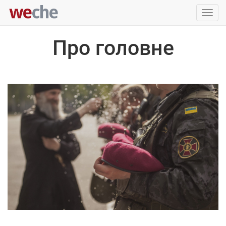
Упра
пере
Про головне