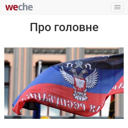
Упра
пере
Про головне