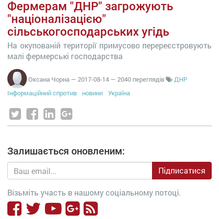
Фермерам "ДНР" загрожують
"націоналізацією"
сільськогосподарських угідь
На окупованій території примусово перереєстровують
малі фермерські господарства
Оксана Чорна
—
2017-08-14
— 2040 переглядів
ДНР
Інформаційний спротив
новини
Україна
Залишається оновленим:
Підписатися
Візьміть участь в нашому соціальному потоці.