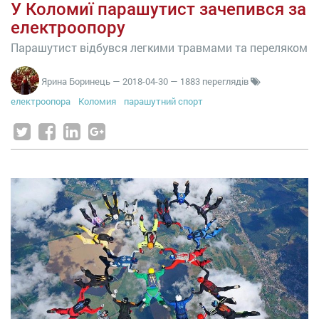
У Коломиї парашутист зачепився за
електроопору
Парашутист відбувся легкими травмами та переляком
Ярина Боринець
—
2018-04-30
— 1883 переглядів
електроопора
Коломия
парашутний спорт