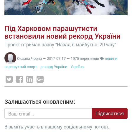
Під Харковом парашутисти
встановили новий рекорд України
Проект отримав назву "Назад в майбутнє. 20-way"
Оксана Чорна
—
2017-07-17
— 1975 переглядів
новини
парашутний спорт
рекорд України
Україна
Залишається оновленим:
Підписатися
Візьміть участь в нашому соціальному потоці.