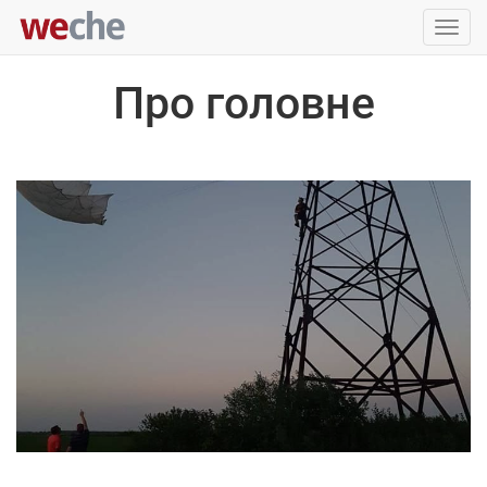
Упра
пере
Про головне