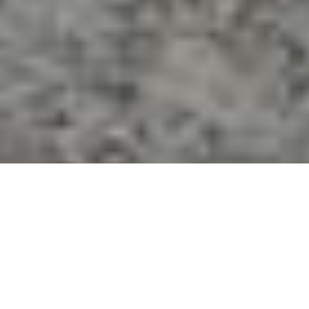
Всередині кашалота
знайшли 29 кілограмів
пластику, якого викинуло
на берег південної Іспанії