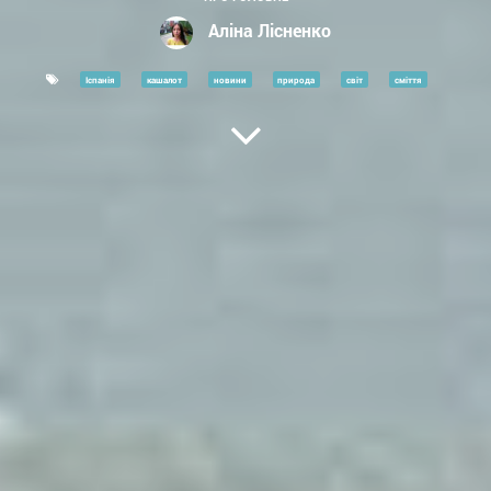
Аліна Лісненко
Іспанія
кашалот
новини
природа
світ
сміття