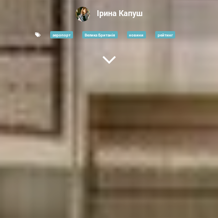
Ірина Капуш
аеропорт
Велика Британія
новини
рейтинг