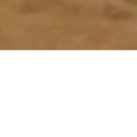
Під час брифінгу заступник
міського голови Чернівців
Володимир Середюк
розповів деталі його
затримання 4 травня
Проти Середюка відкрито кримінальне