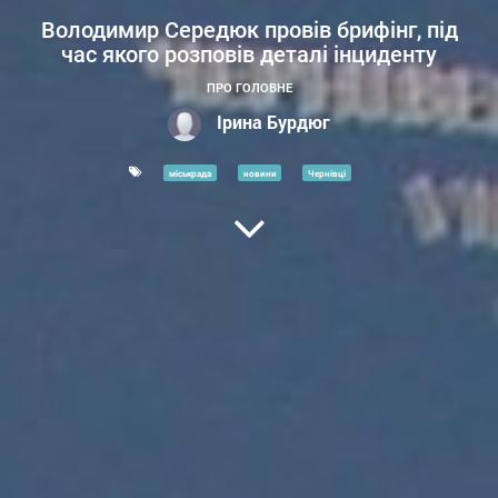
Володимир Середюк провів брифінг, під
час якого розповів деталі інциденту
ПРО ГОЛОВНЕ
Ірина Бурдюг
міськрада
новини
Чернівці