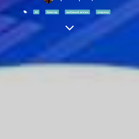
4G
Київстар
мобільний зв'язок
оператор