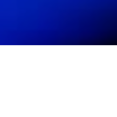
Оператори
"Київстар", lifecell та
Vodafone прогнозують
запуск 4G в Україні на
липень цього року