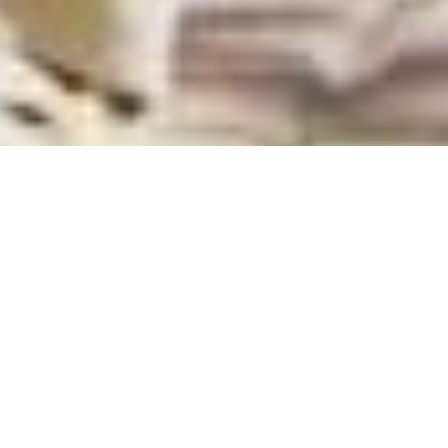
Закон опублікували в
офіційній пресі 13 вересня, а
через чотири місяці він набув
чинності, як і передбачено
23 травня Верховна Рада ухвалила у другому
читанні і в цілому законопроект, що встановлює