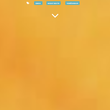
закон
мовні квоти
телебачення