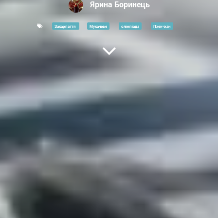
Ярина Боринець
Закарпаття
Мукачеве
олімпіада
Пхенчхан