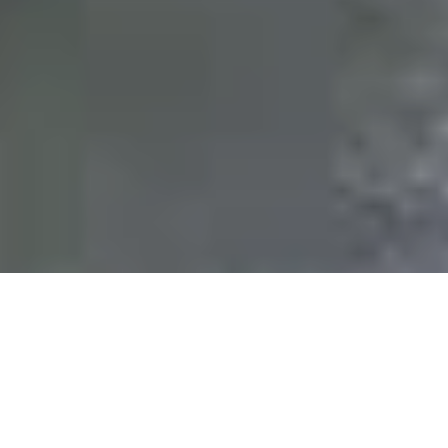
З мукачівської фабрики
"Fischer", де працює 1200