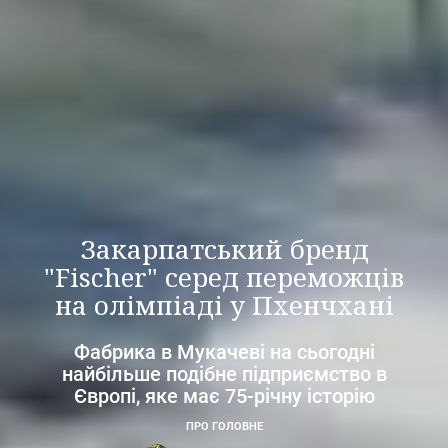
Закарпатський бренд
"Fischer" серед переможців
на олімпіаді у Пхенчхані
Фабрика в Мукачеві на сьогодні
найбільше подібне підприємство в
Європі, яке має 75-річну історію
ПРО ГОЛОВНЕ