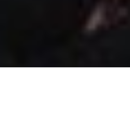
У Київському суді міста
Харкова триває засідання суду
щодо обрання Олені Зайцевій
запобіжного заходу