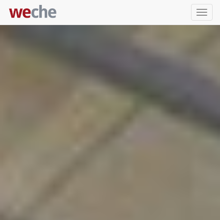
Упра
пере