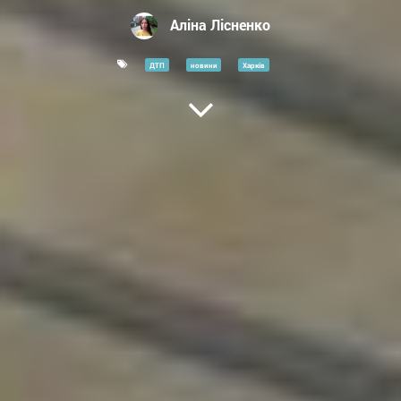
Аліна Лісненко
ДТП
новини
Харків