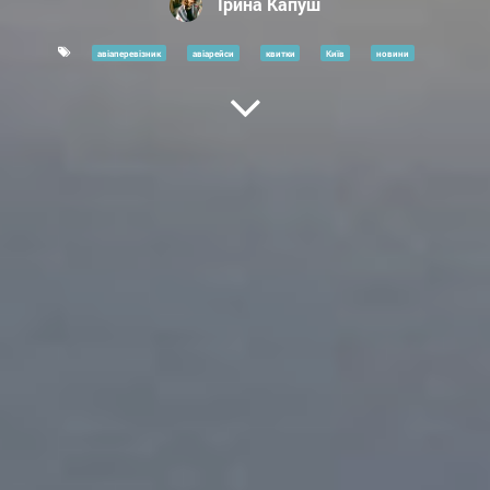
Ірина Капуш
авіаперевізник
авіарейси
квитки
Київ
новини