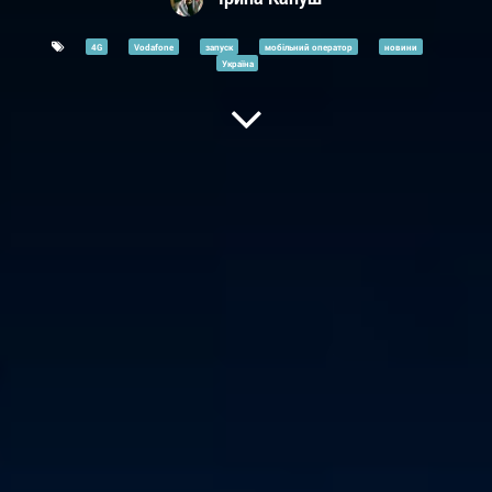
4G
Vodafone
запуск
мобільний оператор
новини
Україна