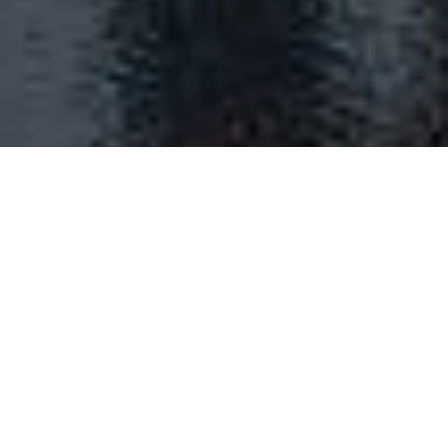
28 січня на вулиці
Заболотного сталася
масштабна ДТП
Фура врізалася в електроопору, внаслідок
чого відлетіла кабіна та загорілася. Вона
зачепила щонайменше три автівки,
повідомляє
Громадське
.