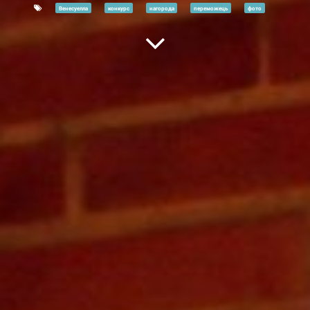
Венесуелла
конкурс
нагорода
переможець
фото