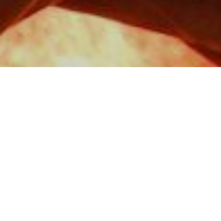
Головний приз конкурсу
World Press Photo 2018
отримав фотограф з Венесуел
Роналдо Шемідт зробив знімок охопленого
вогнем чоловіка, який біжить в протигазі.
Про це повідомляється на офіційному
сайті
конкурсу.