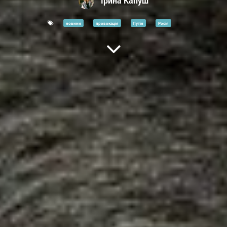
Ірина Капуш
новини
провокація
Путін
Росія