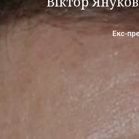
Віктор Януков
Екс-пр