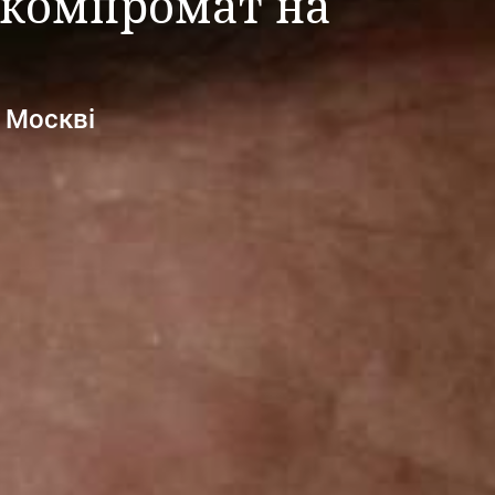
и компромат на
 Москві