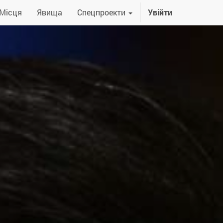
Місця
Явища
Спецпроекти
Увійти