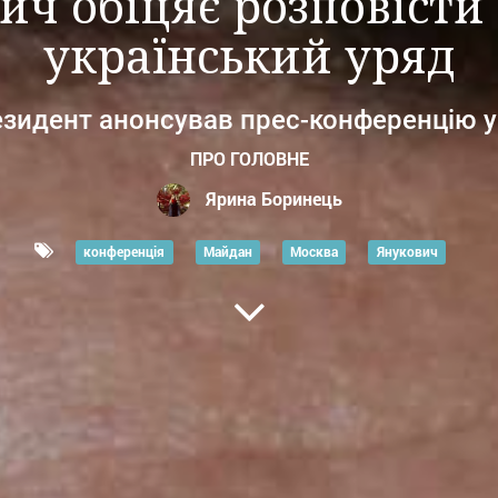
ич обіцяє розповіст
український уряд
езидент анонсував прес-конференцію у
ПРО ГОЛОВНЕ
Ярина Боринець
конференція
Майдан
Москва
Янукович