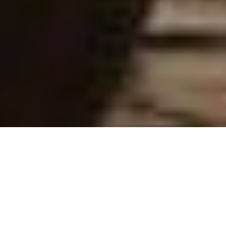
За перший місяць
міжнародного прокату бокс-
офіс мультфільму