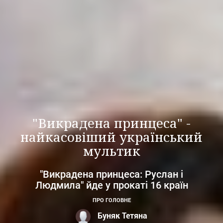
"Викрадена принцеса" -
найкасовіший український
мультик
"Викрадена принцеса: Руслан і
Людмила" йде у прокаті 16 країн
ПРО ГОЛОВНЕ
Буняк Тетяна