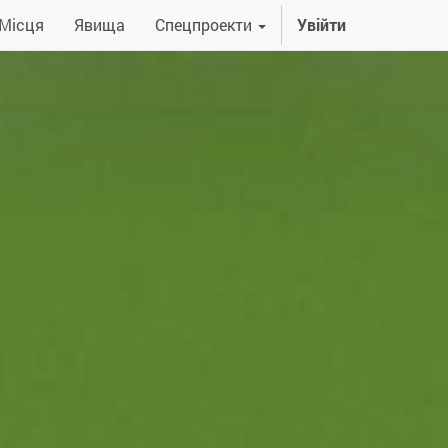
Місця
Явища
Спецпроекти
Увійти