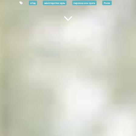
в'їзд
міністерство куль
персона нон грата
Росія