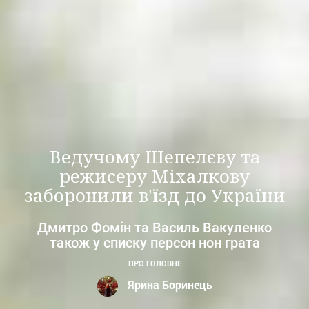
Ведучому Шепелєву та
режисеру Міхалкову
заборонили в'їзд до України
Дмитро Фомін та Василь Вакуленко
також у списку персон нон грата
ПРО ГОЛОВНЕ
Ярина Боринець