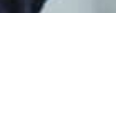
Україна доповнила список
осіб, яким заборонено в'їзд до
України
Відповідний перелік опубліковано на
сайті
Міністерства культури.
Серед персон нон грата зазначено російського
режисера Нікіту Міхалкова, співака та соліста
гурту Hi-Fi Дмитра Фоміна, білоруса Дмитра
Шепелєва, який відомий своєю участю в якості
ведучого програм "Фабрика зірок-2" на "Новому