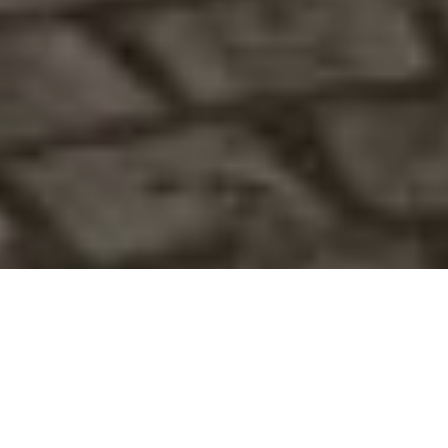
Зловмисників поки не
знайшли