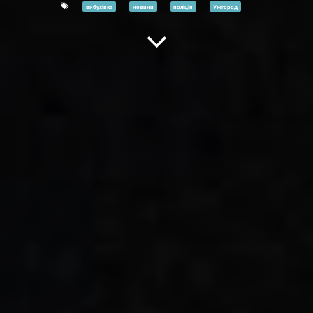
вибухівка
новини
поліція
Ужгород