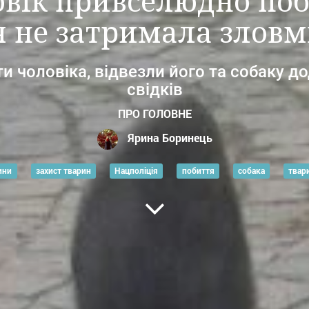
вік привселюдно поби
я не затримала злов
 чоловіка, відвезли його та собаку до
свідків
ПРО ГОЛОВНЕ
Ярина Боринець
ини
захист тварин
Нацполіція
побиття
собака
твар