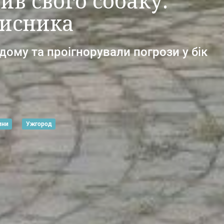
в свого собаку:
мисника
дому та проігнорували погрози у бік
ини
Ужгород