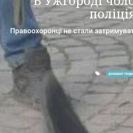
В Ужгороді чоло
поліці
Правоохоронці не стали затримувати
домашні твар