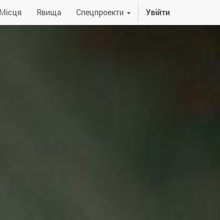
Місця
Явища
Спецпроекти
Увійти