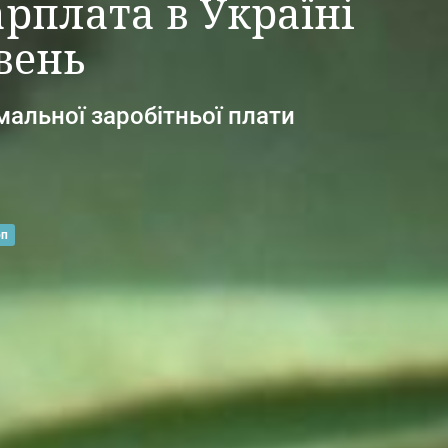
арплата в Україні
вень
мальної заробітньої плати
рп