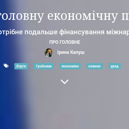
 головну економічну 
потрібне подальше фінансування міжна
ПРО ГОЛОВНЕ
Ірина Капуш
борги
Гройсман
економіка
новини
уряд