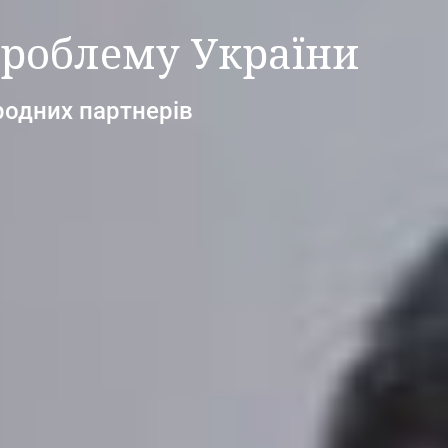
проблему України
родних партнерів