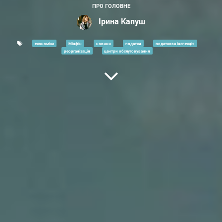
ПРО ГОЛОВНЕ
Ірина Капуш
економіка
Мінфін
новини
податки
податкова інспекція
реорганізація
центри обслуговування