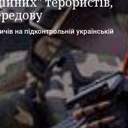
ійних" терористів,
ередову
ичів на підконтрольній українській