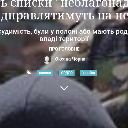
 списки "неблагонад
ідправлятимуть на п
судимість, були у полоні або мають род
владі території
ПРО ГОЛОВНЕ
Оксана Чорна
новини
ОРДЛО
Україна