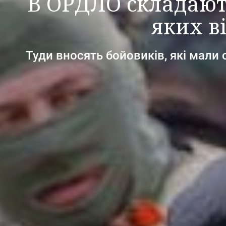
В ОРДЛО складають
яких в
Туди вносять бойовиків, які мали 