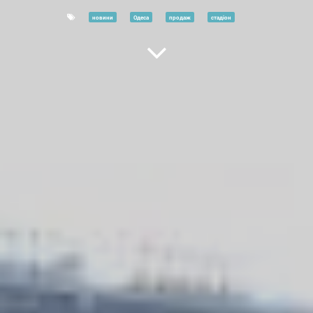
новини
Одеса
продаж
стадіон