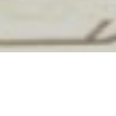
В Одесі нежитлові
приміщення стадіону
"Чорноморець" виставили на
продаж у системі
"Prozorro.Продажі"