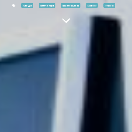
Ісландія
комп'ютери
криптовалюва
майнінг
новини