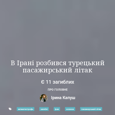
В Ірані розбився турецький
пасажирський літак
Є 11 загиблих
ПРО ГОЛОВНЕ
Ірина Капуш
авіакатастрофа
загиблі
Іран
новини
пасажирський літак