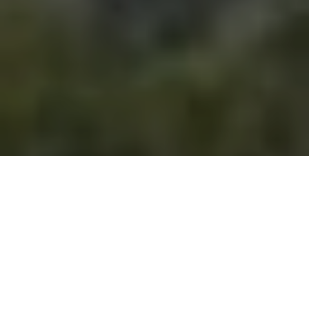
Турецький приватний літак,
що прямував з ОАЕ до
Стамбула, розбився в
гористій місцевості Ірану