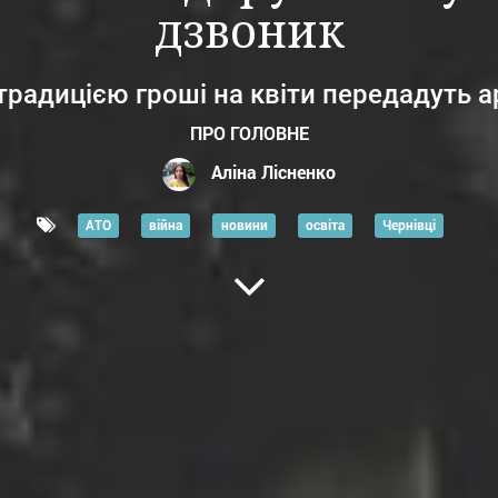
дзвоник
традицією гроші на квіти передадуть а
ПРО ГОЛОВНЕ
Аліна Лісненко
АТО
війна
новини
освіта
Чернівці