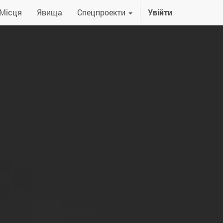
Місця
Явища
Спецпроекти
Увійти