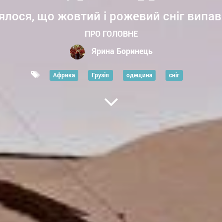
ося, що жовтий і рожевий сніг випав 
ПРО ГОЛОВНЕ
Ярина Боринець
Африка
Грузія
одещина
сніг