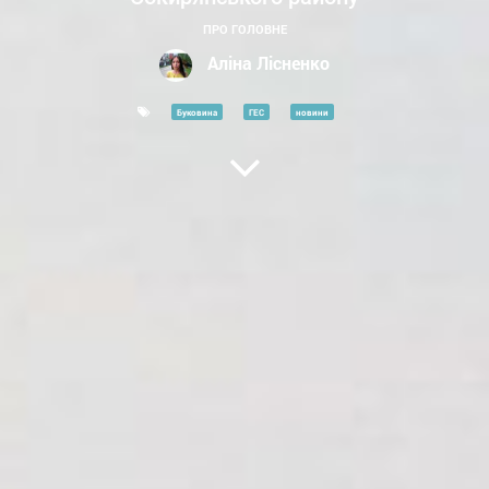
ПРО ГОЛОВНЕ
Аліна Лісненко
Буковина
ГЕС
новини