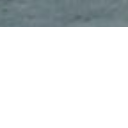
Прем’єр-міністр України
Володимир Гройсман
повідомив про затвердження
проекту "Дністровська ГАЕС.
Будівництво другої черги ГАЕС
у складі гідроагрегату № 4"
"У 2017 році маємо добитися видобутку
українського газу + 500 млн кубів, і тут же