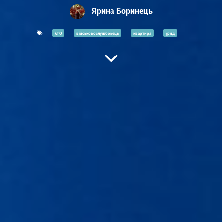
Ярина Боринець
АТО
військовослужбовець
квартира
уряд