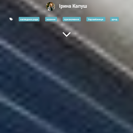
Ірина Капуш
наглядова рада
новини
призначення
Укрзалізниця
уряд