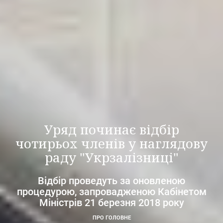
Уряд починає відбір
чотирьох членів у наглядову
раду "Укрзалізниці"
Відбір проведуть за оновленою
процедурою, запровадженою Кабінетом
Міністрів 21 березня 2018 року
ПРО ГОЛОВНЕ