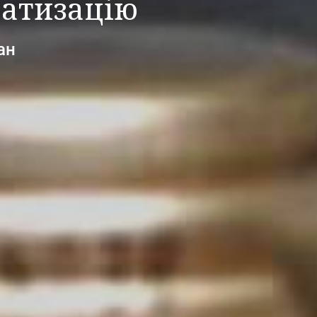
ватизацію
ан