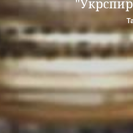
"Укрспир
Т