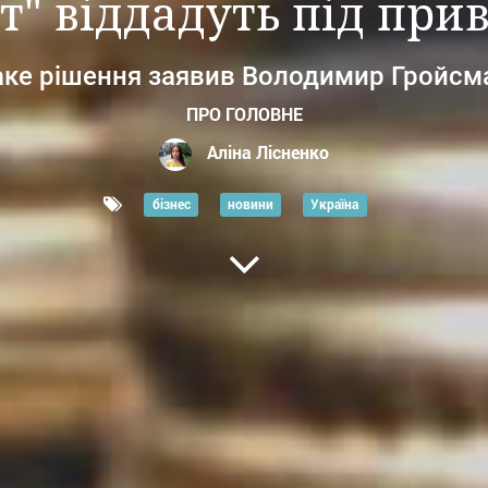
т" віддадуть під при
аке рішення заявив Володимир Гройсм
ПРО ГОЛОВНЕ
Аліна Лісненко
бізнес
новини
Україна