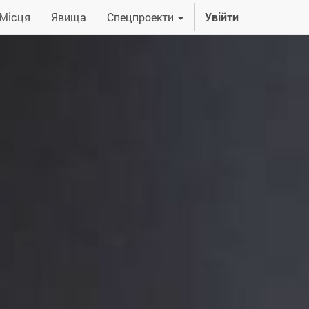
Місця
Явища
Спецпроекти
Увійти