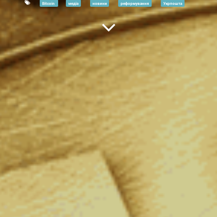
Bitcoin
медіа
новини
реформування
Укрпошта