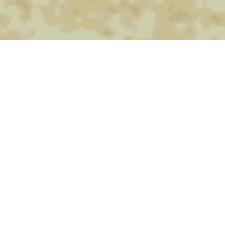
Публічне акціонерне
товариство "Укрпошта"
повідомило про нововведення
на своєму сайті
Про це повідомляє
"Національний промисловий
портал"
.
Зазначається, що відтепер на офіційному сайті
"Укрпошти" можна оформити онлайн-підписку на