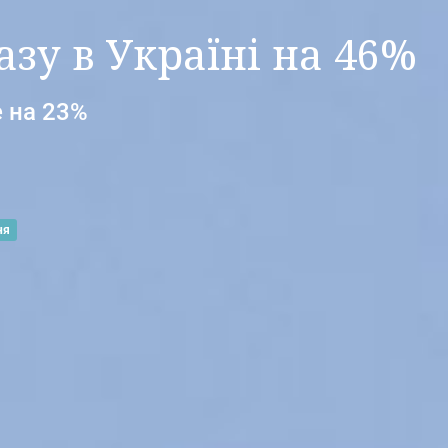
зу в Україні на 46%
е на 23%
ня