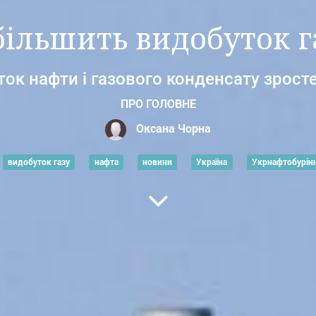
ільшить видобуток га
ок нафти і газового конденсату зрост
ПРО ГОЛОВНЕ
Оксана Чорна
видобуток газу
нафта
новини
Україна
Укрнафтобурін