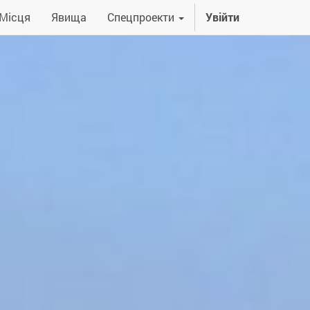
Місця
Явища
Спецпроекти
Увійти