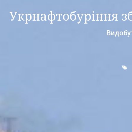
Укрнафтобуріння зб
Видобут