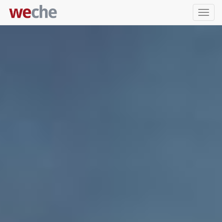
Упра
пере