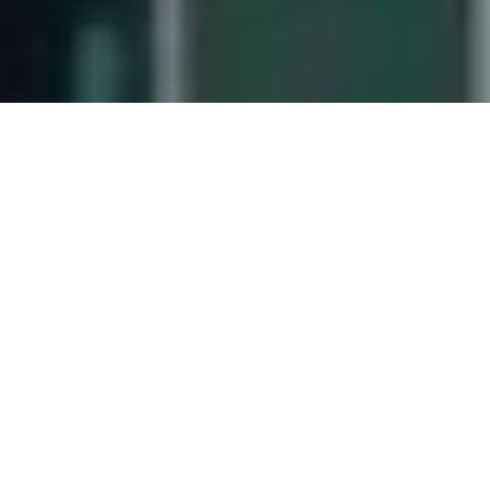
Туристична пошукова система
momondo оприлюднила дані
щодо найчастіших запитів
українців для пошуку
авіаквитків
Найбільшим попитом серед українців після
введення безвізового режиму з ЄС
користувалися Барселона, Рим і Париж. Також