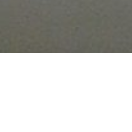
Режисер Олег Сенцов, який відбуває
20-річний тюремний термін у Росії
за звинуваченням у ніби-то
тероризмі, оголосив безстрокове
голодування
Як розповів
"Медиазоне"
адвокат Дмитро Дінзе,
який відвідав Сенцова в колонії "Білий ведмідь"