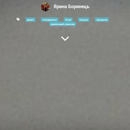
Ярина Боринець
арешт
голодування
Росія
Сенцов
тероризм
український режисер