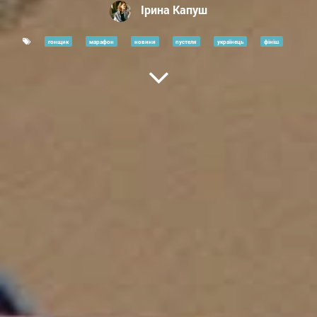
Ірина Капуш
гонщик
марафон
новини
пустеля
українець
фініш