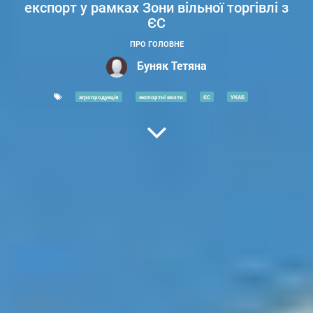
експорт у рамках Зони вільної торгівлі з
ЄС
ПРО ГОЛОВНЕ
Буняк Тетяна
агропродукція
експортні квоти
ЄС
УКАБ