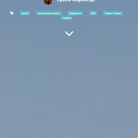
безвіз
безвізовий режим
Македонія
МЗС
Павло Клімкін
Україна