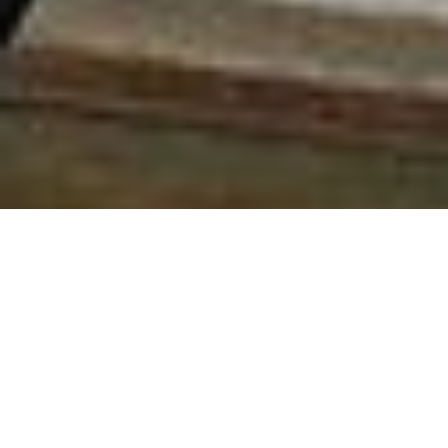
"Учні намагалися передати
своє бачення творів Івана
Франка, його життя"
.
На виставці, присвяченій 160-річчю від дня